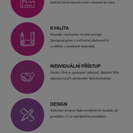
funkční řešení interiérového vybavení na míru.
KVALITA
Neustále zlepšujeme výrobní postupy.
Spolupracujeme s ověřenými dodavateli a
vyrábíme z kvalitních materiálů.
INDIVIDUÁLNÍ PŘÍSTUP
Našim cílem je spokojený zákazník. Budeme Vám
nápomocni při zformování Vašich představ.
DESIGN
Nabízíme širokou řadu osvědčených modelů, ale
poradíme si i se specifickými požadavky.