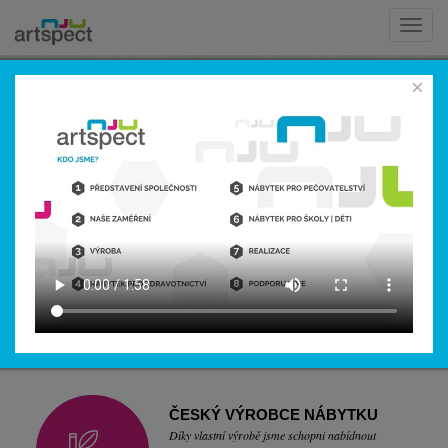
Toggle
naviga
×
artspect
artspect
artspect
artspect
artspect
ČESKÝ VÝROBCE NÁBYTKU
Díky vlastní výrobě jsme schopni nabídnout