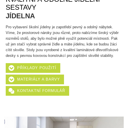
SESTAVY
JÍDELNA
Pro vybavení školní jídelny je zapotřebí pevný a odolný nábytek.
Víme, že prostorové nároky jsou různé, proto nabízíme široký výběr
rozměrů stolů, aby bylo možné plně využít potenciál místnosti. Pak
už jen stačí vybrat správné židle a máte jídelnu, kde se budou žáci
cítit skvěle. Stoly jsou vyrobené z kvalitní laminátové dřevotřískové
desky s pevnou kovovou konstrukcí pro zajištění skvělé stability.
PŘÍKLADY POUŽITÍ
MATERIÁLY A BARVY
KONTAKTNÍ FORMULÁŘ