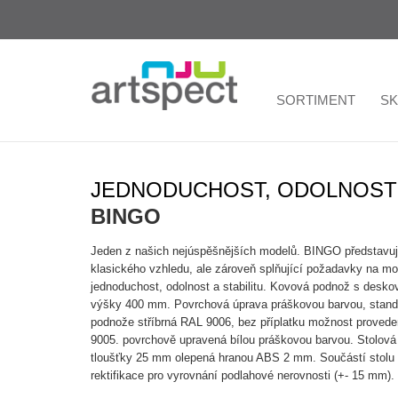
SORTIMENT
S
JEDNODUCHOST, ODOLNOST A
BINGO
Jeden z našich nejúspěšnějších modelů. BINGO představuje 
klasického vzhledu, ale zároveň splňující požadavky na mo
jednoduchost, odolnost a stabilitu. Kovová podnož s desko
výšky 400 mm. Povrchová úprava práškovou barvou, stand
podnože stříbrná RAL 9006, bez příplatku možnost provede
9005. povrchově upravená bílou práškovou barvou. Stolová
tloušťky 25 mm olepená hranou ABS 2 mm. Součástí stolu
rektifikace pro vyrovnání podlahové nerovnosti (+- 15 mm