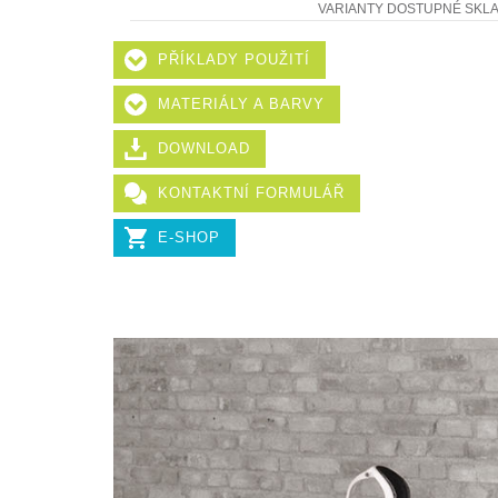
VARIANTY DOSTUPNÉ SKL
PŘÍKLADY POUŽITÍ
MATERIÁLY A BARVY
DOWNLOAD
KONTAKTNÍ FORMULÁŘ
E-SHOP