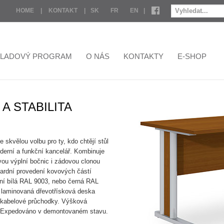
HOME
|
KONTAKT
|
SK
FR
EN
|
KLADOVÝ PROGRAM
O NÁS
KONTAKTY
E-SHOP
 STABILITA
skvělou volbu pro ty, kdo chtějí stůl
derní a funkční kancelář. Kombinuje
vou výplní bočnic i zádovou clonou
ardní provedení kovových částí
ní bílá RAL 9003, nebo černá RAL
 laminovaná dřevotřísková deska
 kabelové průchodky. Výšková
). Expedováno v demontovaném stavu.