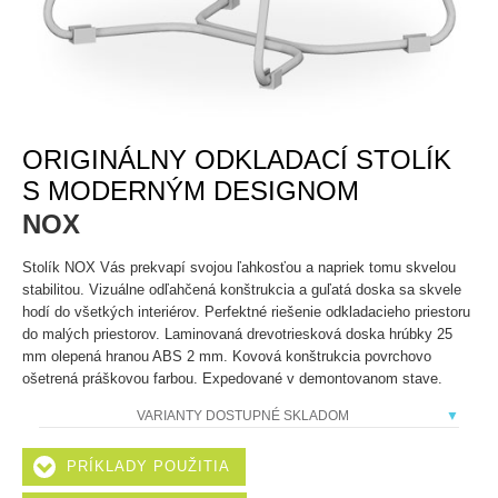
ORIGINÁLNY ODKLADACÍ STOLÍK
S MODERNÝM DESIGNOM
NOX
Stolík NOX Vás prekvapí svojou ľahkosťou a napriek tomu skvelou
stabilitou. Vizuálne odľahčená konštrukcia a guľatá doska sa skvele
hodí do všetkých interiérov. Perfektné riešenie odkladacieho priestoru
do malých priestorov. Laminovaná drevotriesková doska hrúbky 25
mm olepená hranou ABS 2 mm. Kovová konštrukcia povrchovo
ošetrená práškovou farbou. Expedované v demontovanom stave.
VARIANTY DOSTUPNÉ SKLADOM
PRÍKLADY POUŽITIA